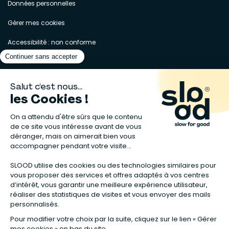
Données personnelles
Gérer mes cookies
Accessibilité : non conforme
Matelas naturels
⋅
Graines bio
⋅
Lits bébés en bois
⋅
Déodorant bio
⋅
Sapin
en bois
⋅
Complement alimentaire naturel
⋅
Shampoing naturel
⋅
Calendrier de l’Avent gourmand
⋅
Couche bio
⋅
Anti-nuisible
⋅
Poeles
⋅
Ventilateurs de plafond