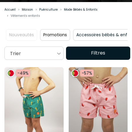
Accueil
Maison
Puériculture
Mode Bébés & Enfants
Vêtements enfants
Promotions
Accessoires bébés & enfants
Vêtements bé
Filtres
Trier
-49%
-57%