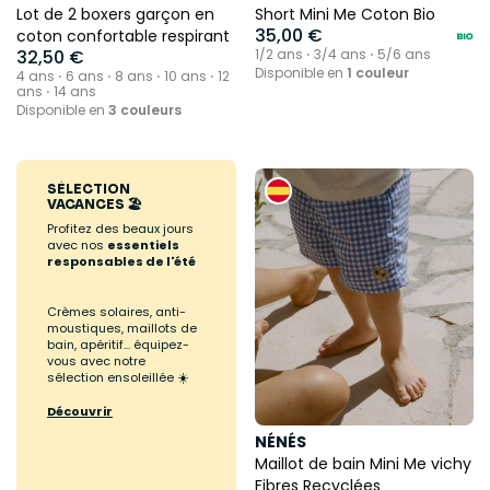
Lot de 2 boxers garçon en
Short Mini Me Coton Bio
35,00 €
coton confortable respirant
32,50 €
1/2 ans ⋅ 3/4 ans ⋅ 5/6 ans
Disponible en
1 couleur
4 ans ⋅ 6 ans ⋅ 8 ans ⋅ 10 ans ⋅ 12
ans ⋅ 14 ans
Disponible en
3 couleurs
SÉLECTION
VACANCES 🏖️
Profitez des beaux jours
avec nos
essentiels
responsables de l'été
Crèmes solaires, anti-
moustiques, maillots de
bain, apéritif... équipez-
vous avec notre
sélection ensoleillée ☀️
Découvrir
NÉNÉS
Maillot de bain Mini Me vichy
Fibres Recyclées