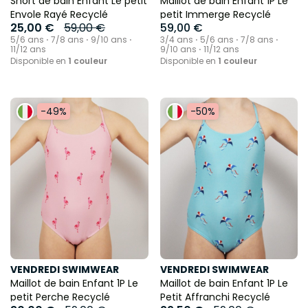
Short de bain Enfant Le petit
Maillot de bain Enfant 1P Le
Envole Rayé Recyclé
petit Immerge Recyclé
25,00 €
59,00 €
59,00 €
5/6 ans ⋅ 7/8 ans ⋅ 9/10 ans ⋅
3/4 ans ⋅ 5/6 ans ⋅ 7/8 ans ⋅
11/12 ans
9/10 ans ⋅ 11/12 ans
Disponible en
1 couleur
Disponible en
1 couleur
-49%
-50%
VENDREDI SWIMWEAR
VENDREDI SWIMWEAR
Maillot de bain Enfant 1P Le
Maillot de bain Enfant 1P Le
petit Perche Recyclé
Petit Affranchi Recyclé