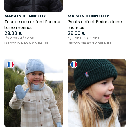
MAISON BONNEFOY
MAISON BONNEFOY
Ensemble, défendons la
Tour de cou enfant Perinne
Gants enfant Perinne laine
consommation engagée !
Laine mérinos
mérinos
3 raisons de nous rejoindre
29,00 €
29,00 €
1/3 ans ⋅ 4/7 ans
4/7 ans ⋅ 8/12 ans
Disponible en
5 couleurs
Disponible en
3 couleurs
✅Etre informé des nouveautés et
ventes privées engagées
✅Recevoir LE guide incontournable
des
40 cadeaux écolo 🎁
✅
BONUS
: votre code de
bienvenue
- 10%*
🍸
Excellent - Avis Trustpilot​
Email