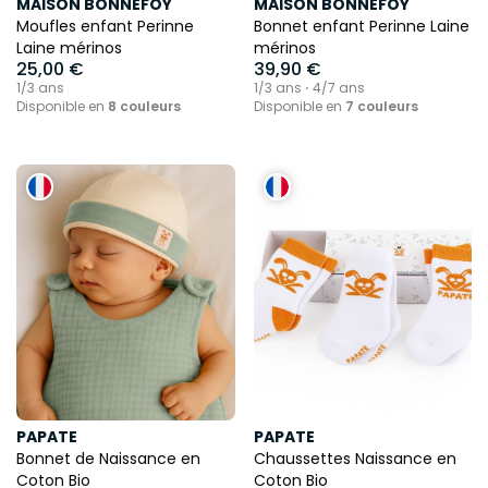
MAISON BONNEFOY
MAISON BONNEFOY
Moufles enfant Perinne
Bonnet enfant Perinne Laine
Laine mérinos
mérinos
JE REJOINS SLOOD
25,00 €
39,90 €
1/3 ans
1/3 ans ⋅ 4/7 ans
Disponible en
8 couleurs
Disponible en
7 couleurs
*valable sur tous les articles de l'offre Bienvenue
Votre adresse de messagerie est uniquement utilisée
pour vous envoyer notre lettre d'information Voir notre
politique de confidentialité.
PAPATE
PAPATE
Bonnet de Naissance en
Chaussettes Naissance en
Coton Bio
Coton Bio