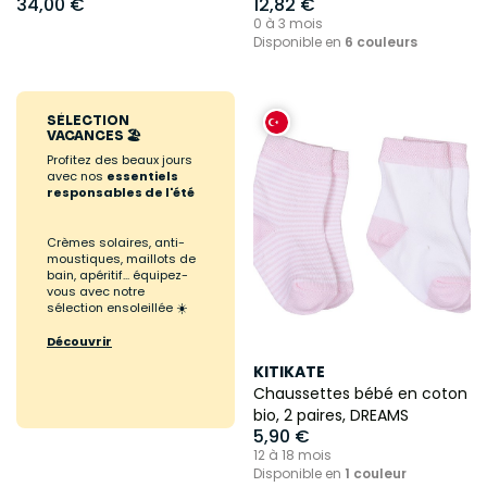
34,00 €
12,82 €
0 à 3 mois
Disponible en
6 couleurs
SÉLECTION
VACANCES 🏖️
Profitez des beaux jours
avec nos
essentiels
responsables de l'été
Crèmes solaires, anti-
moustiques, maillots de
bain, apéritif... équipez-
vous avec notre
sélection ensoleillée ☀️
Découvrir
KITIKATE
Chaussettes bébé en coton
bio, 2 paires, DREAMS
5,90 €
12 à 18 mois
Disponible en
1 couleur