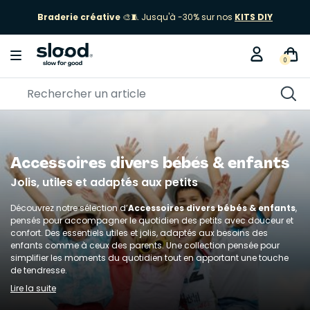
Braderie créative
🎨🧵 Jusqu'à -30% sur nos
KITS DIY
0
Accessoires divers bébés & enfants
Jolis, utiles et adaptés aux petits
Découvrez notre sélection d’
Accessoires divers bébés & enfants
,
pensés pour accompagner le quotidien des petits avec douceur et
confort. Des essentiels utiles et jolis, adaptés aux besoins des
enfants comme à ceux des parents. Une collection pensée pour
simplifier les moments du quotidien tout en apportant une touche
de tendresse.
Lire la suite