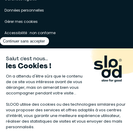
Données personnelles
Gérer mes cookies
Accessibilité : non conforme
Matelas naturels
⋅
Graines bio
⋅
Lits bébés en bois
⋅
Déodorant bio
⋅
Sapin
en bois
⋅
Complement alimentaire naturel
⋅
Shampoing naturel
⋅