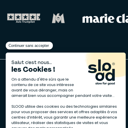
A propos de nous
Qui sommes-nous ?
Notre charte
Recrutement RH
Vendre sur Slood