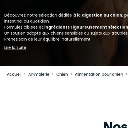
Découvrez notre sélection dédiée à la
digestion du chien
, 
intestinal au quotidien.
Formules ciblées et
ingrédients rigoureusement sélectio
Un soutien adapté aux chiens sensibles ou sujets aux troubles 
Prenez soin de leur équilibre, naturellement.
Lire la suite
Accueil
Animalerie
Chien
Alimentation pour chien
Nos