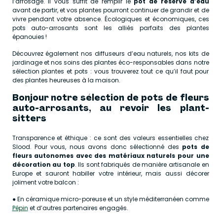
l’arrosage. Il vous suffit de remplir le
pot de réserve d’eau
avant de partir, et vos plantes pourront continuer de grandir et de
vivre pendant votre absence. Écologiques et économiques, ces
pots auto-arrosants sont les alliés parfaits des plantes
épanouies !
Découvrez également nos diffuseurs d’eau naturels, nos kits de
jardinage et nos soins des plantes éco-responsables dans notre
sélection plantes et pots : vous trouverez tout ce qu’il faut pour
des plantes heureuses à la maison.
Bonjour notre sélection de pots de fleurs
auto-arrosants, au revoir les plant-
sitters
Transparence et éthique : ce sont des valeurs essentielles chez
Slood. Pour vous, nous avons donc sélectionné des
pots de
fleurs autonomes avec des matériaux naturels pour une
décoration au top
. Ils sont fabriqués de manière artisanale en
Europe et sauront habiller votre intérieur, mais aussi décorer
joliment votre balcon :
● En céramique micro-poreuse et un style méditerranéen comme
Pépin
et d’autres partenaires engagés.