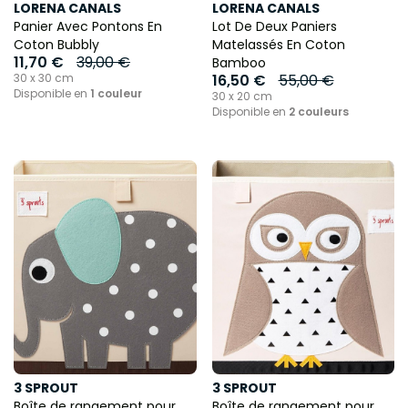
LORENA CANALS
LORENA CANALS
Panier Avec Pontons En
Lot De Deux Paniers
Coton Bubbly
Matelassés En Coton
11,70 €
39,00 €
Bamboo
30 x 30 cm
16,50 €
55,00 €
Disponible en
1 couleur
30 x 20 cm
Disponible en
2 couleurs
3 SPROUT
3 SPROUT
Boîte de rangement pour
Boîte de rangement pour