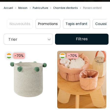
Accueil
Maison
Puériculture
Chambre d'enfants
Paniers enfant
Promotions
Tapis enfant
Coussins enfant
Poufs
Filtres
Trier
-70%
-70%