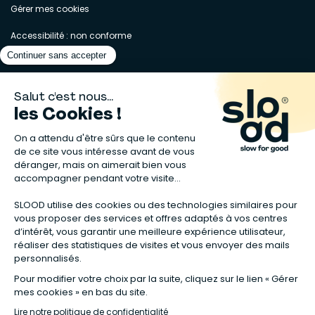
Gérer mes cookies
Accessibilité : non conforme
Matelas naturels
⋅
Graines bio
⋅
Lits bébés en bois
⋅
Déodorant bio
⋅
Sapin
en bois
⋅
Complement alimentaire naturel
⋅
Shampoing naturel
⋅
Calendrier de l’Avent gourmand
⋅
Couche bio
⋅
Anti-nuisible
⋅
Poeles
⋅
Ventilateurs de plafond
*Valable sur tous les articles avec la mention "Offre Bienvenue" affichée
dans la fiche produit. Tous les codes promos applicables sur Slood sont