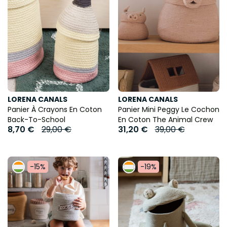
LORENA CANALS
LORENA CANALS
Panier À Crayons En Coton
Panier Mini Peggy Le Cochon
Back-To-School
En Coton The Animal Crew
8,70 €
29,00 €
31,20 €
39,00 €
-15%
-19%