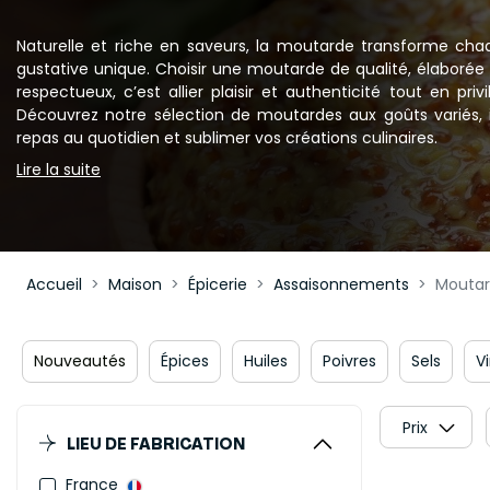
Naturelle et riche en saveurs, la moutarde transforme ch
gustative unique. Choisir une moutarde de qualité, élaborée à
respectueux, c’est allier plaisir et authenticité tout en pri
Découvrez notre sélection de moutardes aux goûts variés,
repas au quotidien et sublimer vos créations culinaires.
Lire la suite
Accueil
Maison
Épicerie
Assaisonnements
Moutar
Nouveautés
Épices
Huiles
Poivres
Sels
V
Prix
LIEU DE FABRICATION
France