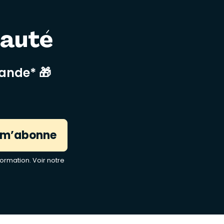
nauté
mande* 🎁
 m’abonne
ormation. Voir notre