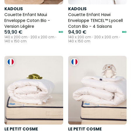
KADOLIS
KADOLIS
Couette Enfant Maui
Couette Enfant Hawi
Enveloppe Coton Bio -
Enveloppe TENCEL™ Lyocell
Version Légère
Coton Bio - 4 Saisons
59,90 €
94,90 €
140 x 200 cm ⋅ 200 x 200 cm ⋅
140 x 200 cm ⋅ 200 x 200 cm ⋅
140 x 150 cm
140 x 150 cm
LE PETIT COSME
LE PETIT COSME