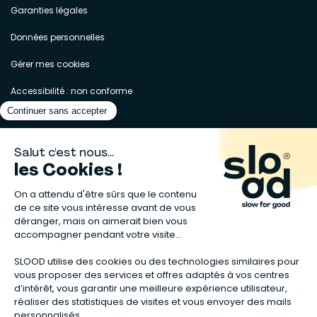
Garanties légales
Données personnelles
Gérer mes cookies
Accessibilité : non conforme
Matelas naturels
⋅
Graines bio
⋅
Lits bébés en bois
⋅
Déodorant bio
⋅
Sapin