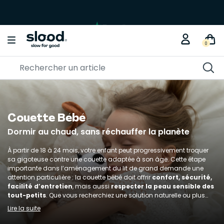
0
Couette Bébé
Dormir au chaud, sans réchauffer la planète
À partir de 18 à 24 mois, votre enfant peut progressivement troquer
sa gigoteuse contre une couette adaptée à son âge. Cette étape
importante dans l’aménagement du lit de grand demande une
attention particulière : la couette bébé doit offrir
confort, sécurité,
facilité d’entretien
, mais aussi
respecter la peau sensible des
tout-petits
. Que vous recherchiez une solution naturelle ou plus
pratique à entretenir, notre sélection de couettes bébé rassemble
Lire la suite
des modèles
respirants, écoresponsables
et pensés pour durer.
Grâce à des
matières soigneusement choisies
, vous créez un