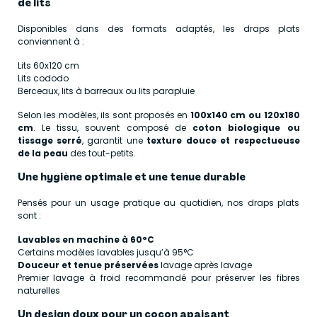
de lits
Disponibles dans des formats adaptés, les draps plats
conviennent à :
Lits 60x120 cm
Lits cododo
Berceaux, lits à barreaux ou lits parapluie
Selon les modèles, ils sont proposés en
100x140 cm ou 120x180
cm
. Le tissu, souvent composé de
coton biologique ou
tissage serré
, garantit une
texture douce et respectueuse
de la peau
des tout-petits.
Une hygiène optimale et une tenue durable
Pensés pour un usage pratique au quotidien, nos draps plats
sont :
Lavables en machine à 60°C
Certains modèles lavables jusqu’à 95°C
Douceur et tenue préservées
lavage après lavage
Premier lavage à froid recommandé pour préserver les fibres
naturelles
Un design doux pour un cocon apaisant