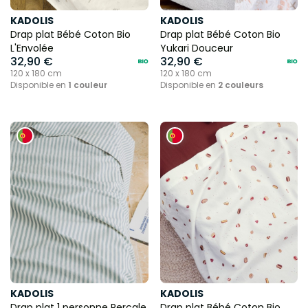
KADOLIS
KADOLIS
Drap plat Bébé Coton Bio
Drap plat Bébé Coton Bio
L'Envolée
Yukari Douceur
32,90 €
32,90 €
120 x 180 cm
120 x 180 cm
Disponible en
1 couleur
Disponible en
2 couleurs
KADOLIS
KADOLIS
Drap plat 1 personne Percale
Drap plat Bébé Coton Bio