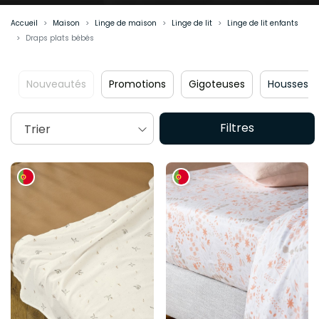
environnement de sommeil sain et rassurant.
Accueil
Maison
Linge de maison
Linge de lit
Linge de lit enfants
Draps plats bébés
Nouveautés
Promotions
Gigoteuses
Housses 
Filtres
Trier