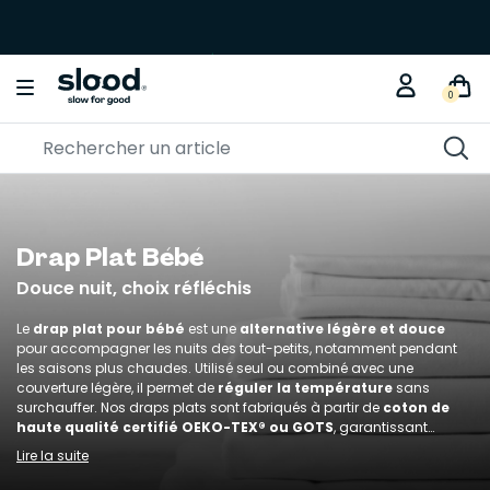
0
Drap Plat Bébé
Douce nuit, choix réfléchis
Le
drap plat pour bébé
est une
alternative légère et douce
pour accompagner les nuits des tout-petits, notamment pendant
les saisons plus chaudes. Utilisé seul ou combiné avec une
couverture légère, il permet de
réguler la température
sans
surchauffer. Nos draps plats sont fabriqués à partir de
coton de
haute qualité certifié OEKO-TEX® ou GOTS
, garantissant
l’absence de substances nocives et un contact sûr avec la peau
Lire la suite
fragile de bébé. Conçus pour s’adapter à différents types de lits
bébé, ils allient
sécurité, confort et esthétique
pour créer un