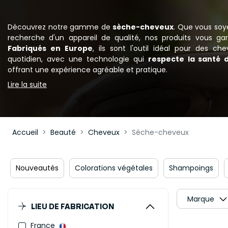
Découvrez notre gamme de
sèche-cheveux
. Que vous soy
recherche d'un appareil de qualité, nos produits vous gara
Fabriqués en Europe
, ils sont l'outil idéal pour des c
quotidien, avec une technologie qui
respecte la santé 
offrant une expérience agréable et pratique.
Lire la suite
Accueil
Beauté
Cheveux
Sèche-cheveux
Nouveautés
Colorations végétales
Shampoings
Marque
LIEU DE FABRICATION
France