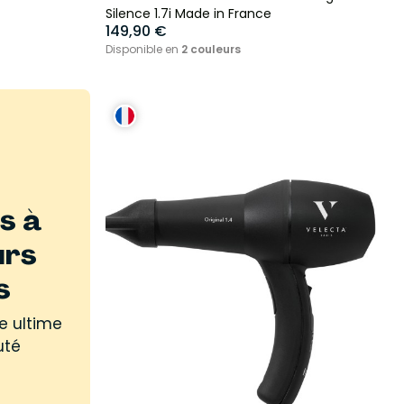
Silence 1.7i Made in France
149,90 €
Disponible en
2 couleurs
s à
urs
s
e ultime
uté