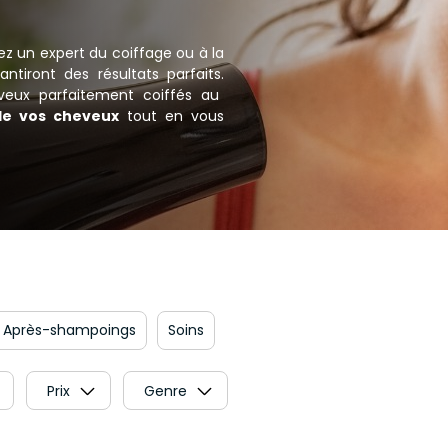
ez un expert du coiffage ou à la
ntiront des résultats parfaits.
heveux parfaitement coiffés au
de vos cheveux
tout en vous
Après-shampoings
Soins
Prix
Genre