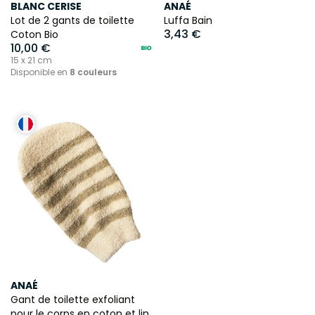
BLANC CERISE
ANAÉ
Lot de 2 gants de toilette
Luffa Bain
3,43 €
Coton Bio
10,00 €
15 x 21 cm
Disponible en
8 couleurs
ANAÉ
Gant de toilette exfoliant
pour le corps en coton et lin