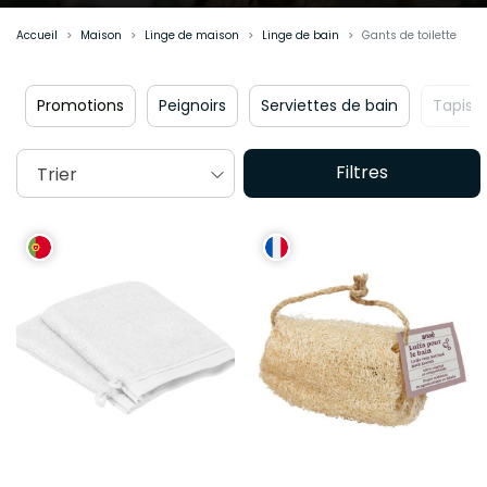
Accueil
Maison
Linge de maison
Linge de bain
Gants de toilette
autés
Promotions
Peignoirs
Serviettes de bain
T
Filtres
Trier