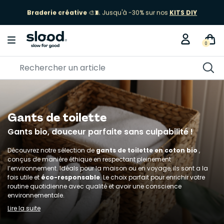
Braderie créative
🎨🧵 Jusqu'à -30% sur nos
KITS DIY
0
Gants de toilette
Gants bio, douceur parfaite sans culpabilité !
Découvrez notre sélection de
gants de toilette en coton bio
,
conçus de manière éthique en respectant pleinement
l’environnement. Idéals pour la maison ou en voyage, ils sont a la
fois utile et
éco-responsable
. Le choix parfait pour enrichir votre
routine quotidienne avec qualité et avoir une conscience
environnementale.
Lire la suite