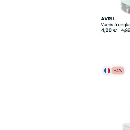
AVRIL
Vernis à ongl
4,00 €
4,2
-4%