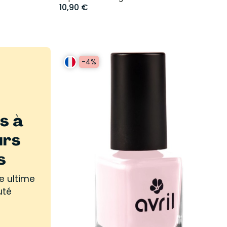
10,90 €
-4%
s à
urs
s
e ultime
uté