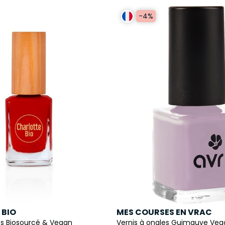
-4%
 BIO
MES COURSES EN VRAC
es Biosourcé & Vegan
Vernis à ongles Guimauve Ve