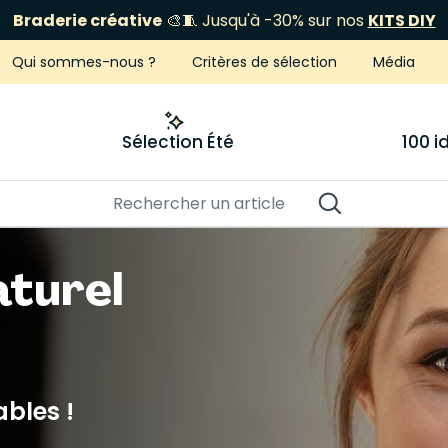
Braderie créative
🎨🧵 Jusqu'à -30% sur nos
KITS DIY
Qui sommes-nous ?
Critères de sélection
Média
Sélection Été
100 
aturel
bles !