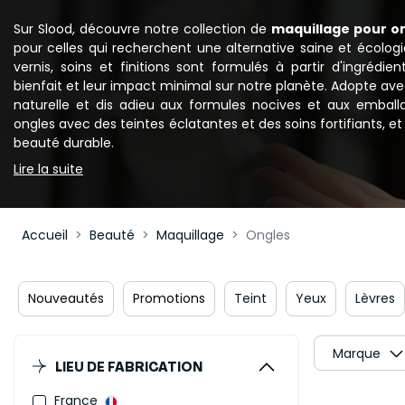
Sur Slood, découvre notre collection de
maquillage pour o
pour celles qui recherchent une alternative saine et écolog
vernis, soins et finitions sont formulés à partir d'ingrédien
bienfait et leur impact minimal sur notre planète. Adopte ave
naturelle et dis adieu aux formules nocives et aux emball
ongles avec des teintes éclatantes et des soins fortifiants, 
beauté durable.
Lire la suite
Accueil
Beauté
Maquillage
Ongles
Nouveautés
Promotions
Teint
Yeux
Lèvres
Marque
LIEU DE FABRICATION
France