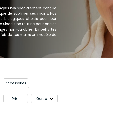
ngles bio
spécialement conçue
ique de sublimer ses mains. Nos
ts biologiques choisis pour leur
c Slood, une routine pour ongles
ages non-durables. Embellis tes
et fais de tes mains un modèle de
Accessoires
Prix
Genre