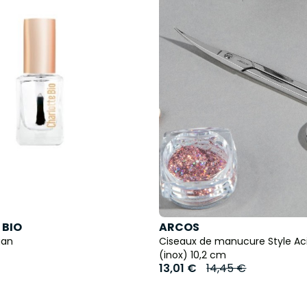
 BIO
ARCOS
gan
Ciseaux de manucure Style Aci
(inox) 10,2 cm
13,01 €
14,45 €