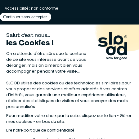
Accessibilité : non conforme
Matelas naturels
⋅
Graines bio
⋅
Lits bébés en bois
⋅
Déodorant bio
⋅
Sapin
en bois
⋅
Complement alimentaire naturel
⋅
Shampoing naturel
⋅
Calendrier de l’Avent gourmand
⋅
Couche bio
⋅
Anti-nuisible
⋅
Poeles
⋅
Ventilateurs de plafond
*Valable sur tous les articles avec la mention "Offre Bienvenue" affichée
dans la fiche produit. Tous les codes promos applicables sur Slood sont
valables hors produits reconditionnés et non cumulables entre eux.