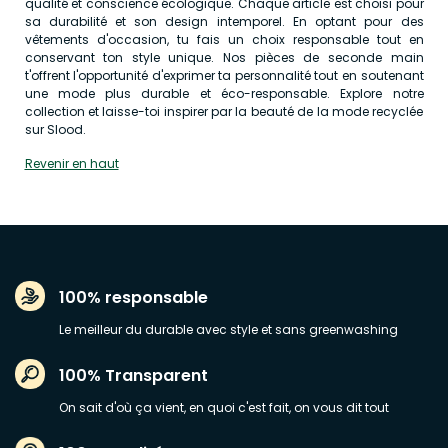
qualité et conscience écologique. Chaque article est choisi pour
sa durabilité et son design intemporel. En optant pour des
vêtements d'occasion, tu fais un choix responsable tout en
conservant ton style unique. Nos pièces de seconde main
t'offrent l'opportunité d'exprimer ta personnalité tout en soutenant
une mode plus durable et éco-responsable. Explore notre
collection et laisse-toi inspirer par la beauté de la mode recyclée
sur Slood.
Revenir en haut
100% responsable
Le meilleur du durable avec style et sans greenwashing
100% Transparent
On sait d'où ça vient, en quoi c'est fait, on vous dit tout