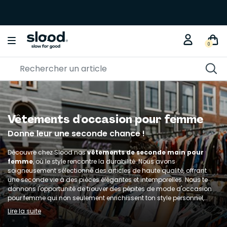
0
Vêtements d'occasion pour femme
Donne leur une seconde chance !
Découvre chez Slood nos
vêtements de seconde main pour
femme
, où le style rencontre la durabilité. Nous avons
soigneusement sélectionné des articles de haute qualité, offrant
une seconde vie à des pièces élégantes et intemporelles. Nous te
donnons l'opportunité de trouver des pépites de mode d'occasion
pour femme qui non seulement enrichissent ton style personnel,
mais contribuent aussi à un mode de vie plus durable. Chaque
Lire la suite
pièce de notre sélection est un pas vers une mode plus consciente
et respectueuse de l'environnement.