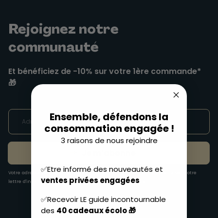
Rejoignez notre
communauté
Et bénéficiez de -10% sur votre 1ère commande*
🎁
Ensemble, défendons la
consommation engagée !
3 raisons de nous rejoindre
Je m’abonne
✅Etre informé des nouveautés et
Votre adresse de messagerie est uniquement utilisée pour vous envoyer notre
ventes privées engagées
lettre d'information. Voir notre
politique de confidentialité
.
✅Recevoir LE guide incontournable
des
40 cadeaux écolo 🎁