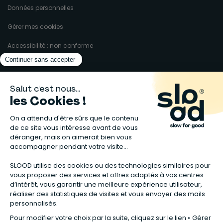
Données personnelles
Gérer mes cookies
Accessibilité : non conforme
Matelas naturels
⋅
Graines bio
⋅
Lits bébés en bois
⋅
Déodorant bio
⋅
Sapin
en bois
⋅
Complement alimentaire naturel
⋅
Shampoing naturel
⋅
Calendrier de l’Avent gourmand
⋅
Couche bio
⋅
Anti-nuisible
⋅
Poeles
⋅