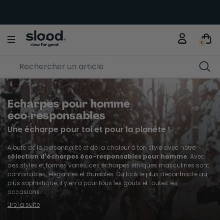
ÉCLIPSE 12 AOÛT
🌖 Commandez vos lunettes !
Je fonce
0
Echarpes pour homme
éco‑responsables
Une écharpe pour toi et pour la planète !
Ajoute de la personnalité et de la chaleur à ton style avec notre
sélection d'écharpes éco-responsables pour homme
. Avec
des styles et formes variés, ces écharpes éthiques masculines sont
confortables, élégantes et durables. Du look le plus décontracté au
plus sophistiqué, il y en a pour tous les goûts et toutes les
occasions.
Lire la suite